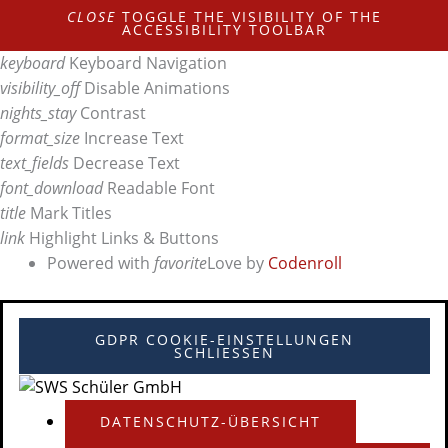
CLOSE
TOGGLE THE VISIBILITY OF THE
ACCESSIBILITY TOOLBAR
keyboard
Keyboard Navigation
visibility_off
Disable Animations
nights_stay
Contrast
format_size
Increase Text
text_fields
Decrease Text
font_download
Readable Font
title
Mark Titles
link
Highlight Links & Buttons
Powered with
favorite
Love
by
Codenroll
GDPR COOKIE-EINSTELLUNGEN
SCHLIESSEN
DATENSCHUTZ-ÜBERSICHT