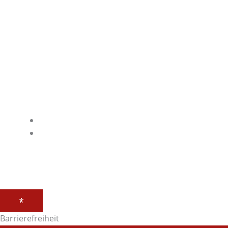
85368 Moosburg
Deutschland
Kontakt
Telefonnummer: 08761725130
E-Mail: info@sws-gastroshop.de
Link
Impressum
Datenschutz
Barrierefreiheit