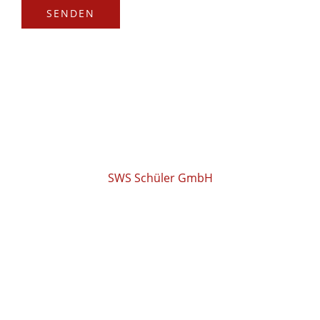
SENDEN
SWS Schüler GmbH
COPYRIGHT © 2026
SWS SCHÜLER GMBH •
POWERED BY SWS SAM
Adresse
Degernpoint H2