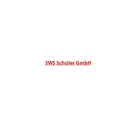
SWS Schüler GmbH
COPYRIGHT © 2026
SWS SCHÜLER GMBH •
POWERED BY SWS SAM
Adresse
Degernpoint H2
85368 Moosburg