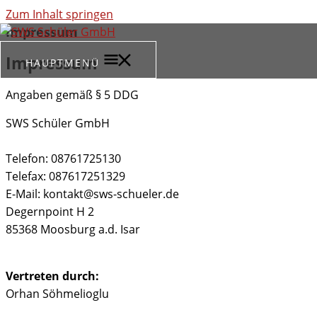
Zum Inhalt springen
Impressum
Impressum
HAUPTMENÜ
Angaben gemäß § 5 DDG
SWS Schüler GmbH
Telefon: 08761725130
Telefax: 087617251329
E-Mail: kontakt@sws-schueler.de
Degernpoint H 2
85368 Moosburg a.d. Isar
Vertreten durch:
Orhan Söhmelioglu