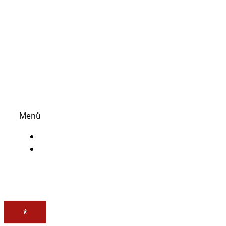
Deutschland
Kontakt
Telefonnummer: 08761725130
E-Mail: info@sws-gastroshop.de
Link
Menü
Impressum
Datenschutz