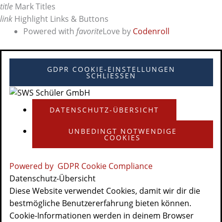
title
Mark Titles
link
Highlight Links & Buttons
Powered with
favorite
Love
by
Codenroll
GDPR COOKIE-EINSTELLUNGEN
SCHLIESSEN
DATENSCHUTZ-ÜBERSICHT
UNBEDINGT NOTWENDIGE
COOKIES
Powered by
GDPR Cookie Compliance
Datenschutz-Übersicht
Diese Website verwendet Cookies, damit wir dir die
bestmögliche Benutzererfahrung bieten können.
Cookie-Informationen werden in deinem Browser