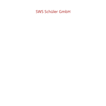
SWS Schüler GmbH
COPYRIGHT © 2026
SWS SCHÜLER GMBH •
POWERED BY SWS SAM
Adresse
Degernpoint H2
85368 Moosburg
Deutschland
Kontakt
Telefonnummer: 08761725130
E-Mail: info@sws-gastroshop.de