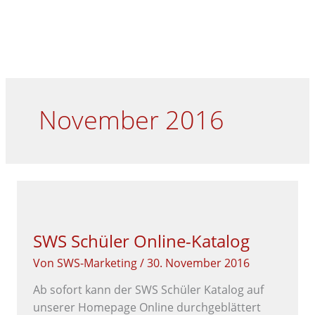
Zum
Menü
HA
Inhalt
springen
November 2016
SWS
SCHÜLER
ONLINE-
KATALOG
SWS Schüler Online-Katalog
Von
SWS-Marketing
/
30. November 2016
Ab sofort kann der SWS Schüler Katalog auf
unserer Homepage Online durchgeblättert