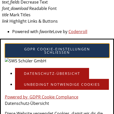
text_fields
Decrease Text
font_download
Readable Font
title
Mark Titles
link
Highlight Links & Buttons
Powered with
favorite
Love
by
Codenroll
GDPR COOKIE-EINSTELLUNGEN
SCHLIESSEN
DATENSCHUTZ-ÜBERSICHT
UNBEDINGT NOTWENDIGE COOKIES
Powered by
GDPR Cookie Compliance
Datenschutz-Übersicht
Diese Website verwendet Cookies, damit wir dir die