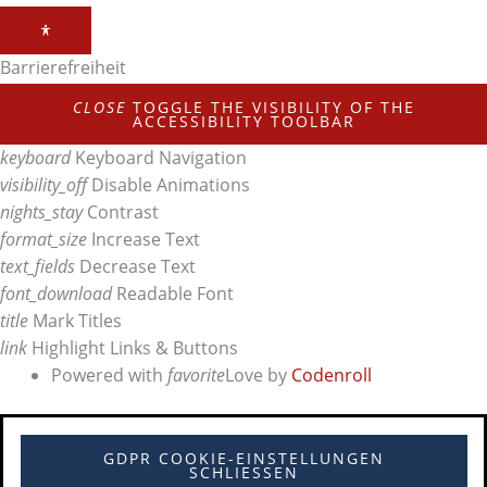
Barrierefreiheit
CLOSE
TOGGLE THE VISIBILITY OF THE
ACCESSIBILITY TOOLBAR
keyboard
Keyboard Navigation
visibility_off
Disable Animations
nights_stay
Contrast
format_size
Increase Text
text_fields
Decrease Text
font_download
Readable Font
title
Mark Titles
link
Highlight Links & Buttons
Powered with
favorite
Love
by
Codenroll
GDPR COOKIE-EINSTELLUNGEN
SCHLIESSEN