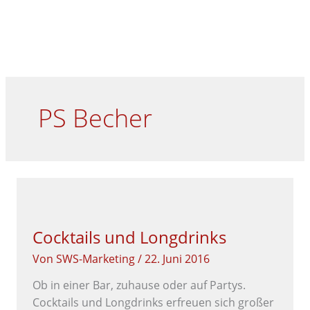
Zum
Menü
HA
Inhalt
springen
PS Becher
COCKTAILS
UND
LONGDRINKS
Cocktails und Longdrinks
Von
SWS-Marketing
/
22. Juni 2016
Ob in einer Bar, zuhause oder auf Partys.
Cocktails und Longdrinks erfreuen sich großer