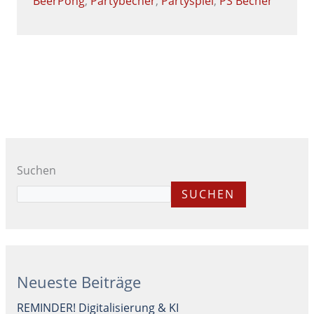
BeerPong
,
Partybecher
,
Partyspiel
,
PS Becher
Suchen
SUCHEN
Neueste Beiträge
REMINDER! Digitalisierung & KI