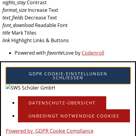
nights_stay
Contrast
format_size
Increase Text
text_fields
Decrease Text
font_download
Readable Font
title
Mark Titles
link
Highlight Links & Buttons
Powered with
favorite
Love
by
Codenroll
GDPR COOKIE-EINSTELLUNGEN
SCHLIESSEN
DATENSCHUTZ-ÜBERSICHT
UNBEDINGT NOTWENDIGE COOKIES
Powered by
GDPR Cookie Compliance