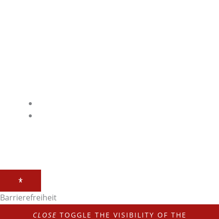
Deutschland
Kontakt
Telefonnummer: 08761725130
E-Mail: info@sws-gastroshop.de
Link
Impressum
Datenschutz
Barrierefreiheit
CLOSE
TOGGLE THE VISIBILITY OF THE