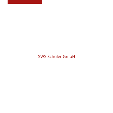
SWS Schüler GmbH
COPYRIGHT © 2026
SWS SCHÜLER GMBH •
POWERED BY SWS SAM
Adresse
Degernpoint H2
85368 Moosburg