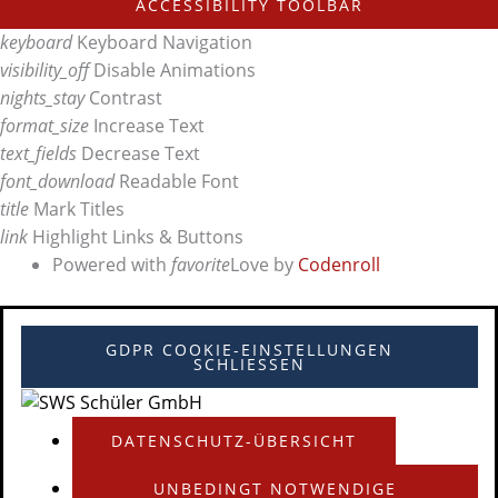
ACCESSIBILITY TOOLBAR
keyboard
Keyboard Navigation
visibility_off
Disable Animations
nights_stay
Contrast
format_size
Increase Text
text_fields
Decrease Text
font_download
Readable Font
title
Mark Titles
link
Highlight Links & Buttons
Powered with
favorite
Love
by
Codenroll
GDPR COOKIE-EINSTELLUNGEN
SCHLIESSEN
DATENSCHUTZ-ÜBERSICHT
UNBEDINGT NOTWENDIGE