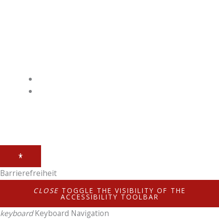
Kontakt
Telefonnummer: 08761725130
E-Mail: info@sws-gastroshop.de
Link
Impressum
Datenschutz
Barrierefreiheit
CLOSE
TOGGLE THE VISIBILITY OF THE
ACCESSIBILITY TOOLBAR
keyboard
Keyboard Navigation