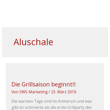
Zum
Menü
HA
Inhalt
springen
Aluschale
DIE
GRILLSAISON
BEGINNT!!
Die Grillsaison beginnt!!
Von
SWS-Marketing
/
23. März 2016
Die warmen Tage sind im Anmarsch und was
gibt es schöneres als die erste Grillparty des