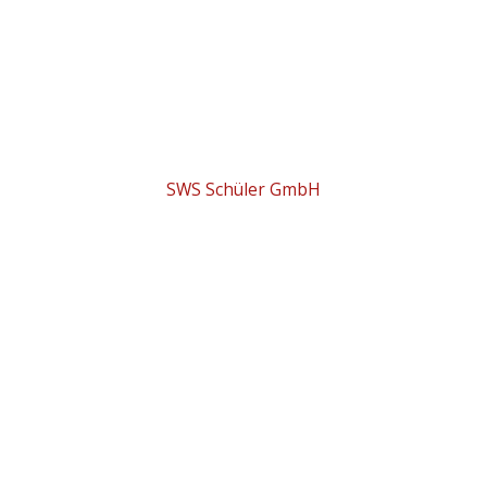
SWS Schüler GmbH
COPYRIGHT © 2026
SWS SCHÜLER GMBH •
POWERED BY SWS SAM
Adresse
Degernpoint H2
85368 Moosburg
Deutschland