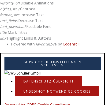
visibility_off
Disable Animations
nights_stay
Contrast
format_size
Increase Text
text_fields
Decrease Text
font_download
Readable Font
title
Mark Titles
link
Highlight Links & Buttons
Powered with
favorite
Love
by
Codenroll
GDPR COOKIE-EINSTELLUNGEN
SCHLIESSEN
DATENSCHUTZ-ÜBERSICHT
UNBEDINGT NOTWENDIGE COOKIES
Powered by
GDPR Cookie Compliance