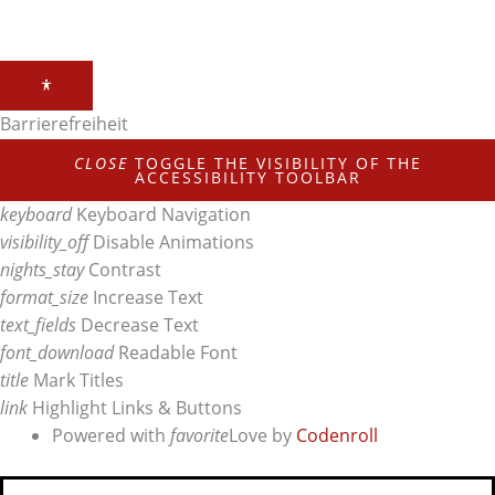
Barrierefreiheit
CLOSE
TOGGLE THE VISIBILITY OF THE
ACCESSIBILITY TOOLBAR
keyboard
Keyboard Navigation
visibility_off
Disable Animations
nights_stay
Contrast
format_size
Increase Text
text_fields
Decrease Text
font_download
Readable Font
title
Mark Titles
link
Highlight Links & Buttons
Powered with
favorite
Love
by
Codenroll