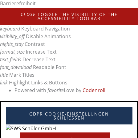
Barrierefreiheit
CLOSE
TOGGLE THE VISIBILITY OF THE
ACCESSIBILITY TOOLBAR
keyboard
Keyboard Navigation
visibility_off
Disable Animations
nights_stay
Contrast
format_size
Increase Text
text_fields
Decrease Text
font_download
Readable Font
title
Mark Titles
link
Highlight Links & Buttons
Powered with
favorite
Love
by
Codenroll
GDPR COOKIE-EINSTELLUNGEN
SCHLIESSEN