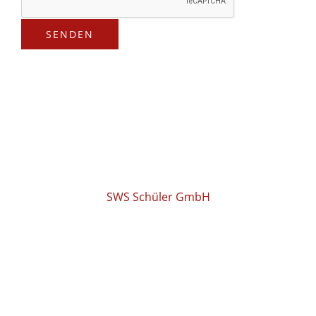
SENDEN
SWS Schüler GmbH
COPYRIGHT © 2026
SWS SCHÜLER GMBH •
POWERED BY SWS SAM
Adresse