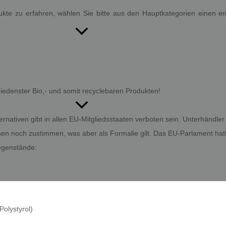
kte zu erfahren, wählen Sie bitte aus den Hauptkategorien einen e
iedenster Bio,- und somit recyclebaren Produkten!
lternativen gibt in allen EU-Mitgliedsstaaten verboten sein. Unterhän
sen noch zustimmen, was aber als Formalie gilt. Das EU-Parlament h
egenstände:
olystyrol)