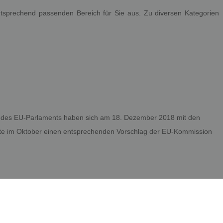
ntsprechend passenden Bereich für Sie aus. Zu diversen Kategorien
dler des EU-Parlaments haben sich am 18. Dezember 2018 mit den
atte im Oktober einen entsprechenden Vorschlag der EU-Kommission