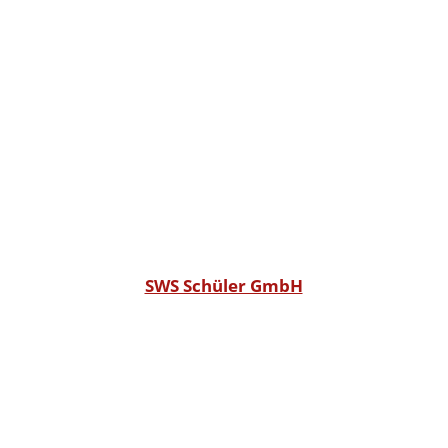
SWS Schüler GmbH
COPYRIGHT © 2026
SWS SCHÜLER GMBH •
POWERED BY SWS SAM
Adresse