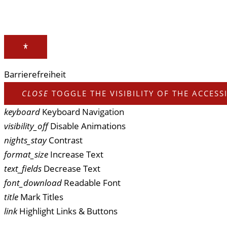
Barrierefreiheit
CLOSE
TOGGLE THE VISIBILITY OF THE ACCESS
keyboard
Keyboard Navigation
visibility_off
Disable Animations
nights_stay
Contrast
format_size
Increase Text
text_fields
Decrease Text
font_download
Readable Font
title
Mark Titles
link
Highlight Links & Buttons